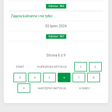
Odsłon: 950
Zajęcia kulinarne i nie tylko ….
02 lipiec 2024
Odsłon: 967
Strona 6 z 9
START
POPRZEDNI ARTYKUŁ
1
2
3
4
5
6
7
8
9
NASTĘPNY ARTYKUŁ
KONIEC