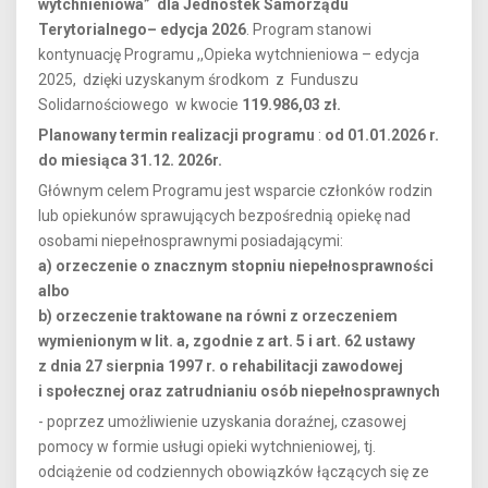
wytchnieniowa”
dla Jednostek Samorządu
Terytorialnego– edycja 2026
. Program stanowi
kontynuację Programu ,,Opieka wytchnieniowa – edycja
2025, dzięki uzyskanym środkom z Funduszu
Solidarnościowego w kwocie
119.986,03 zł.
Planowany termin realizacji programu
:
od 01.01.2026 r.
do miesiąca 31.12. 2026r.
Głównym celem Programu jest wsparcie członków rodzin
lub opiekunów sprawujących bezpośrednią opiekę nad
osobami niepełnosprawnymi posiadającymi:
a) orzeczenie o znacznym stopniu niepełnosprawności
albo
b) orzeczenie traktowane na równi z orzeczeniem
wymienionym w lit. a, zgodnie z art. 5 i art. 62 ustawy
z dnia 27 sierpnia 1997 r. o rehabilitacji zawodowej
i społecznej oraz zatrudnianiu osób niepełnosprawnych
- poprzez umożliwienie uzyskania doraźnej, czasowej
pomocy w formie usługi opieki wytchnieniowej, tj.
odciążenie od codziennych obowiązków łączących się ze