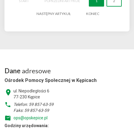
START
POPRZEDNI ARTYKUŁ
1
2
NASTĘPNY ARTYKUŁ
KONIEC
Dane
adresowe
Ośrodek Pomocy Społecznej w Kępicach
ul. Niepodległości 6
77-230 Kępice
Telefon: 59 857-63-59
Faks: 59 857-63-59
ops@opskepice.pl
Godziny urzędowania: