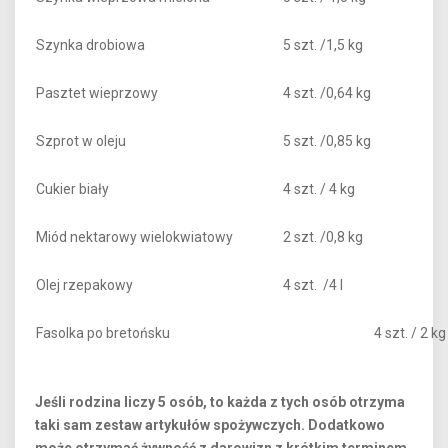
Szynka drobiowa
5 szt. /1,5 kg
Pasztet wieprzowy
4 szt. /0,64 kg
Szprot w oleju
5 szt. /0,85 kg
Cukier biały
4 szt. / 4 kg
Miód nektarowy wielokwiatowy
2 szt. /0,8 kg
Olej rzepakowy
4 szt. /4 l
Fasolka po bretońsku
4 szt. / 2 kg
Jeśli rodzina liczy 5 osób, to każda z tych osób otrzyma
taki sam zestaw artykułów spożywczych. Dodatkowo
może otrzymać żywność z darowizn z krótkim terminem