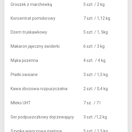
Groszek z marchewką
5 szt. / 2 kg
Koncentrat pomidorowy
7 szt. / 1,12 kg
Dżem truskawkowy
5 szt. / 1, 5kg
Makaron jajeczny świderki
6 szt. / 3 kg
Mąka pszenna
4 szt. / 4 kg
Płatki owsiane
3 szt. / 1,5 kg
Kawa zbożowa rozpuszczalna
2 szt. / 0,4 kg
Mleko UHT
7 sz. / 7 l
Ser podpuszczkowy dojrzewający
3 szt. /1,2 kg
Szynka wieprzowa mielona
5 szt. / 1,5 kg