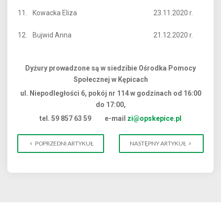
11.
Kowacka Eliza
23.11.2020 r.
12.
Bujwid Anna
21.12.2020 r.
Dyżury prowadzone są w siedzibie Ośrodka Pomocy
Społecznej w Kępicach
ul. Niepodległości 6, pokój nr 114 w godzinach od 16:00
do 17:00,
tel. 59 857 63 59 e-mail
zi@opskepice.pl
POPRZEDNI ARTYKUŁ
NASTĘPNY ARTYKUŁ