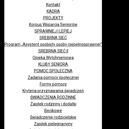
Kontakt
KADRA
PROJEKTY
Korpus Wsparcia Seniorów
SPRAWNIEJ I LEPIEJ
SREBRNA SIEĆ
Program „Asystent osobisty osoby niepełnosprawnej”
SREBRNA SIEĆ II
Opieka Wytchnieniowa
KLUBY SENIORA
POMOC SPOŁECZNA
Zadania pomocy społecznej
Formy pomocy
Kryteria przyznawania świadczeń
ŚWIADCZENIA RODZINNE
Zasiłek rodzinny i dodatki
Becikowe
Świadczenie rodzicielskie
Zasiłek pielęgnacyjny