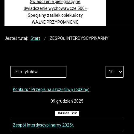
Świadczenie pielęgnacyjne
Świadczenie wychowawcze 500+
Specjalny zasiłek opiekuńczy
WAŻNE PRZYPOMNIENIE
Jesteś tutaj:
Start
ZESPÓŁ INTERDYSCYPINARNY
Konkurs " Przepis na szczęśliwą rodzinę"
09 grudzień 2025
Odsłon: 712
Zespół Interdyscyplinarny 2025r.