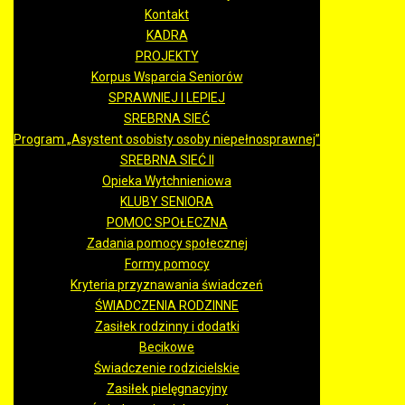
Kontakt
KADRA
PROJEKTY
Korpus Wsparcia Seniorów
SPRAWNIEJ I LEPIEJ
SREBRNA SIEĆ
Program „Asystent osobisty osoby niepełnosprawnej”
SREBRNA SIEĆ II
Opieka Wytchnieniowa
KLUBY SENIORA
POMOC SPOŁECZNA
Zadania pomocy społecznej
Formy pomocy
Kryteria przyznawania świadczeń
ŚWIADCZENIA RODZINNE
Zasiłek rodzinny i dodatki
Becikowe
Świadczenie rodzicielskie
Zasiłek pielęgnacyjny