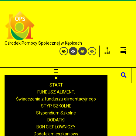
Ośrodek Pomocy Społecznej w Kępicach
START
FUNDUSZ ALIMENT.
Świadczenia z funduszu alimentacyjnego
STYP. SZKOLNE
Stypendium Szkolne
DODATKI
BON CIEPŁOWNICZY
Dodatek mieszkaniowy