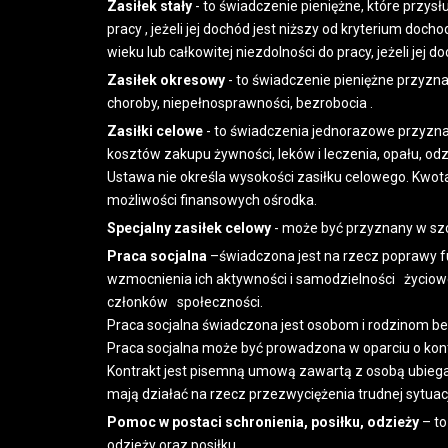
Zasiłek stały
- to świadczenie pieniężne, które przysł
pracy , jeżeli jej dochód jest niższy od kryterium do
wieku lub całkowitej niezdolności do pracy, jeżeli je
Zasiłek okresowy
- to świadczenie pieniężne przyzn
choroby, niepełnosprawności, bezrobocia .
Zasiłki celowe
- to świadczenia jednorazowe przyzna
kosztów zakupu żywności, leków i leczenia, opału, 
Ustawa nie określa wysokości zasiłku celowego. Kwota 
możliwości finansowych ośrodka.
Specjalny zasiłek celowy
- może być przyznany w szc
Praca socjalna
–świadczona jest na rzecz poprawy fu
wzmocnienia ich aktywności i samodzielności życiowej 
członków społeczności.
Praca socjalna świadczona jest osobom i rodzinom b
Praca socjalna może być prowadzona w oparciu o kontr
Kontrakt jest pisemną umową zawartą z osobą ubiegają
mają działać na rzecz przezwyciężenia trudnej sytuacji 
Pomoc w postaci schronienia, posiłku, odzieży
– to
odzieży oraz posiłku.