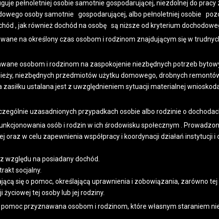
uguje pełnoletniej osobie samotnie gospodarującej, niezdolnej do pracy
chodowego osoby samotnie gospodarującej, albo pełnoletniej osobie poz
j dochód , jak również dochód na osobę są niższe od kryterium dochodowe
awane na określony czas osobom i rodzinom znajdującym się w trudnyc
wane osobom i rodzinom na zaspokojenie niezbędnych potrzeb bytowych
odzieży, niezbędnych przedmiotów użytku domowego, drobnych remontów
zasiłku ustalana jest z uwzględnieniem sytuacji materialnej wnioskodaw
zególnie uzasadnionych przypadkach osobie albo rodzinie o dochoda
nkcjonowania osób i rodzin w ich środowisku społecznym . Prowadzona 
oraz w celu zapewnienia współpracy i koordynacji działań instytucji i 
ez względu na posiadany dochód.
akt socjalny.
cą się o pomoc, określającą uprawnienia i zobowiązania, zarówno tej o
życiowej tej osoby lub jej rodziny.
 pomoc przyznawana osobom i rodzinom, które własnym staraniem nie s