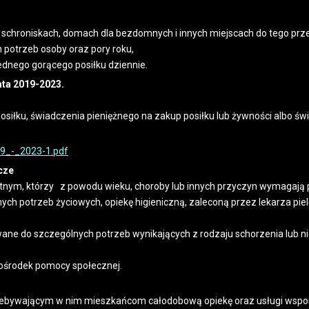
 schroniskach, domach dla bezdomnych i innych miejscach do tego pr
 potrzeb osoby oraz pory roku,
ednego gorącego posiłku dziennie.
ata 2019-2023.
siłku, świadczenia pieniężnego na zakup posiłku lub żywności albo
9_-_2023-1.pdf
cze
m, którzy z powodu wieku, choroby lub innych przyczyn wymagają po
h potrzeb życiowych, opiekę higieniczną, zaleconą przez lekarza piel
sowane do szczególnych potrzeb wynikających z rodzaju schorzenia lub
a ośrodek pomocy społecznej.
ebywającym w nim mieszkańcom całodobową opiekę oraz usługi wspom