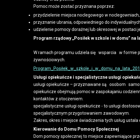
Pomoc może zostać przyznana poprzez:
przydzielenie miejsca noclegowego w noclegowniach,
przyznanie ubrania, odpowiedniego do indywidualnych
udzielenie pomocy doraźnej lub okresowej w postaci j
Program rządowy „Posiłek w szkole i w domu” na l
W ramach programu udziela się wsparcia w formie po
żywnościowych.
Program_Posiłek_w_szkole_i_w_domu_na_lata_201
Usługi opiekuńcze i specjalistyczne usługi opiekuń
usługi opiekuńcze – przyznawane są osobom samotny
opiekuńcze obejmują pomoc w zaspokajaniu codziennyc
kontaktów z otoczeniem.
specjalistyczne usługi opiekuńcze - to usługi dosto
specjalistycznym przygotowaniem zawodowym.
Zakres, okres i miejsce świadczenia tych usług ustal
Kierowanie do Domu Pomocy Społecznej
Dom pomocy społecznej to miejsce zapewniające prz