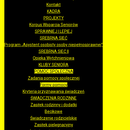
Kontakt
KADRA
PROJEKTY
Korpus Wsparcia Seniorów
SPRAWNIEJ I LEPIEJ
SREBRNA SIEĆ
Program „Asystent osobisty osoby niepełnosprawnej”
SREBRNA SIEĆ II
Opieka Wytchnieniowa
KLUBY SENIORA
POMOC SPOŁECZNA
Zadania pomocy społecznej
Formy pomocy
Kryteria przyznawania świadczeń
ŚWIADCZENIA RODZINNE
Zasiłek rodzinny i dodatki
Becikowe
Świadczenie rodzicielskie
Zasiłek pielęgnacyjny