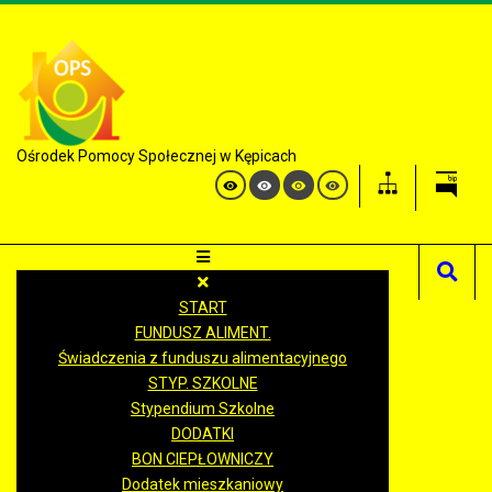
Ośrodek Pomocy Społecznej w Kępicach
START
FUNDUSZ ALIMENT.
Świadczenia z funduszu alimentacyjnego
STYP. SZKOLNE
Stypendium Szkolne
DODATKI
BON CIEPŁOWNICZY
Dodatek mieszkaniowy