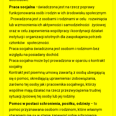
Praca socjalna
–świadczona jest na rzecz poprawy
funkcjonowania osób i rodzin w ich środowisku społecznym
. Prowadzona jest z osobami i rodzinami w celu rozwinięcia
lub wzmocnienia ich aktywności i samodzielności życiowej
oraz w celu zapewnienia współpracy i koordynacji działań
instytucji i organizacji istotnych dla zaspokajania potrzeb
członków społeczności.
Praca socjalna świadczona jest osobom i rodzinom bez
względu na posiadany dochód.
Praca socjalna może być prowadzona w oparciu o kontrakt
socjalny.
Kontrakt jest pisemną umową zawartą z osobą ubiegającą
się o pomoc, określającą uprawnienia i zobowiązania,
zarówno tej osoby jak i pracownika socjalnego, którzy
wspólnie mają działać na rzecz przezwyciężenia trudnej
sytuacji życiowej tej osoby lub jej rodziny.
Pomoc w postaci schronienia, posiłku, odzieży
– to
pomoc przyznawana osobom i rodzinom, które własnym
staraniem nie są w stanie zapewnić sobie schronienia,