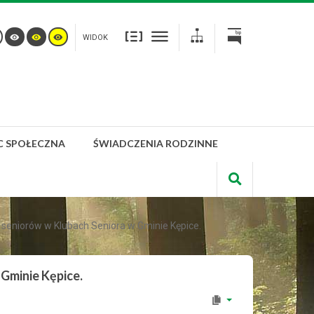
WIDOK
 SPOŁECZNA
ŚWIADCZENIA RODZINNE
 seniorów w Klubach Seniora w Gminie Kępice.
 Gminie Kępice.