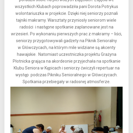
wszystkich Klubach poprowadziła pani Dorota Potrykus
wolontariuszka w projekcie. Dzięki niej seniorzy poznali
tajniki makramy. Warsztaty przyniosły seniorom wiele
radości i następne spotkanie zaplanowane jest na
wrzesień. Po wykonaniu pierwszych prac z makramy – liści,
seniorzy przygotowywali gadżety na Piknik Senioralny
w Główczycach, na którym mile widziane są akcenty
hawajskie. Natomiast uczestniczka projektu Grażyna
Płotnicka grająca na akordeonie przyjechała na spotkanie
Klubu Seniora w Kępicach i seniorzy ćwiczyli repertuar na
występ podczas Pikniku Senioralnego w Główczycach.
Spotkania przebiegały w radosnej atmosferze.