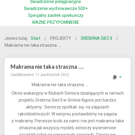
Świadczenie pielęgnacyjne
Świadczenie wychowawcze 500+
Specjalny zasiłek opiekuńczy
WAŻNE PRZYPOMNIENIE
Jesteś tutaj:
Start
PROJEKTY
SREBRNA SIEĆ II
Makrama nie taka straszna ….
Makrama nie taka straszna ….
Opublikowano: 11 październik 2022
Makrama nie taka straszna ….
Okres wakacyjny w Klubach Seniora działających w ramach
projektu Srebrna Sieć II w Gminie Kępice jest bardzo
aktywny. Seniorzy spotkali się na zajęciach
rękodzielniczych. W sierpniu postawiliśmy na zajęcia
z makramy. Pierwsze kroki za nami i nie jest makrama taka
straszna jak wszyscy mysleli, seniorzy wyśmienicie
poradzili sobie na pierwszych zajęciach. Zajęcia we