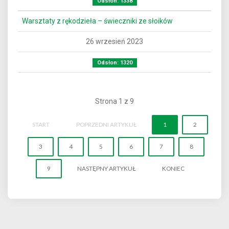
Odsłon: 1338
Warsztaty z rękodzieła – świeczniki ze słoików
26 wrzesień 2023
Odsłon: 1320
Strona 1 z 9
START
POPRZEDNI ARTYKUŁ
1
2
3
4
5
6
7
8
9
NASTĘPNY ARTYKUŁ
KONIEC