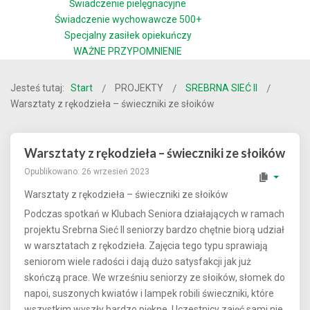
Świadczenie pielęgnacyjne
Świadczenie wychowawcze 500+
Specjalny zasiłek opiekuńczy
WAŻNE PRZYPOMNIENIE
Jesteś tutaj:
Start
PROJEKTY
SREBRNA SIEĆ II
Warsztaty z rękodzieła – świeczniki ze słoików
Warsztaty z rękodzieła – świeczniki ze słoików
Opublikowano: 26 wrzesień 2023
Warsztaty z rękodzieła – świeczniki ze słoików
Podczas spotkań w Klubach Seniora działających w ramach
projektu Srebrna Sieć II seniorzy bardzo chętnie biorą udział
w warsztatach z rękodzieła. Zajęcia tego typu sprawiają
seniorom wiele radości i dają dużo satysfakcji jak już
skończą prace. We wrześniu seniorzy ze słoików, słomek do
napoi, suszonych kwiatów i lampek robili świeczniki, które
wszystkim wyszły bardzo piękne. Uczestnicy zajęć sami nie