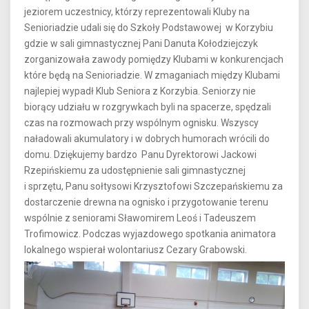
jeziorem uczestnicy, którzy reprezentowali Kluby na
Senioriadzie udali się do Szkoły Podstawowej w Korzybiu
gdzie w sali gimnastycznej Pani Danuta Kołodziejczyk
zorganizowała zawody pomiędzy Klubami w konkurencjach
które będą na Senioriadzie. W zmaganiach między Klubami
najlepiej wypadł Klub Seniora z Korzybia. Seniorzy nie
biorący udziału w rozgrywkach byli na spacerze, spędzali
czas na rozmowach przy wspólnym ognisku. Wszyscy
naładowali akumulatory i w dobrych humorach wrócili do
domu. Dziękujemy bardzo Panu Dyrektorowi Jackowi
Rzepińskiemu za udostępnienie sali gimnastycznej
i sprzętu, Panu sołtysowi Krzysztofowi Szczepańskiemu za
dostarczenie drewna na ognisko i przygotowanie terenu
wspólnie z seniorami Sławomirem Leoś i Tadeuszem
Trofimowicz. Podczas wyjazdowego spotkania animatora
lokalnego wspierał wolontariusz Cezary Grabowski.